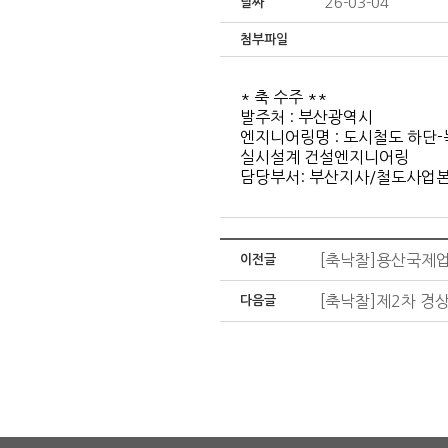
26-03-04
날짜
첨부파일
* 축 수주 **
발주처 : 부산광역시
엔지니어링명 : 도시철도 하단-
실시설계 건설엔지니어링
담당부서: 부산지사/철도사업
[축낙찰]용산국제업
이전글
[축낙찰]제2차 
다음글