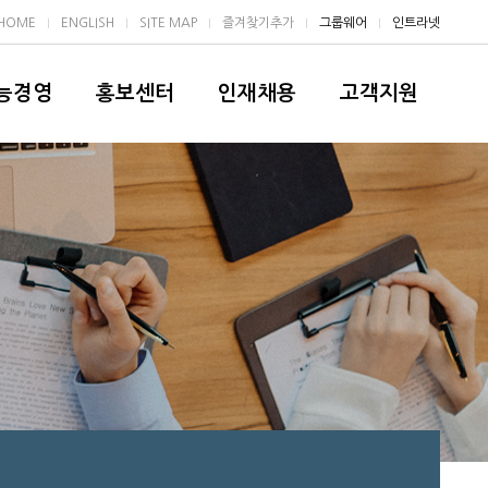
HOME
ENGLISH
SITE MAP
즐겨찾기추가
그룹웨어
인트라넷
ㅣ
ㅣ
ㅣ
ㅣ
ㅣ
능경영
홍보센터
인재채용
고객지원