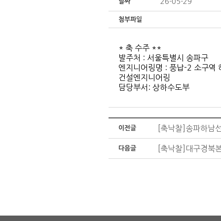
26-05-29
날짜
첨부파일
* 축 수주 **
발주처 : 서울특별시 송파구
엔지니어링명 : 풍납-2 소구역
건설엔지니어링
담당부서: 상하수도부
[축낙찰]송파하남선
이전글
[축낙찰]대구경북
다음글