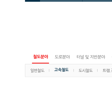
철도분야
도로분야
터널 및 지반분야
고속철도
일반철도
도시철도
트램.