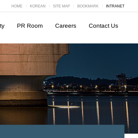
HOME
KOREAN
SITE MAP
BOOKMARK
INTRANET
ㅣ
ㅣ
ㅣ
ㅣ
ty
PR Room
Careers
Contact Us