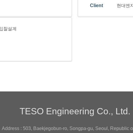
Client
현대엔지
ct 입찰설계
TESO Engineering Co., Ltd.
Address : 503, Baekjegobun-ro, Songpa-gu, Seoul, Republic o