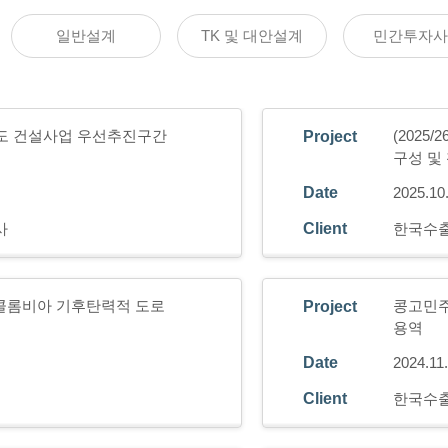
일반설계
TK 및 대안설계
민간투자사
철도 건설사업 우선추진구간
(2025
Project
구성 및
Date
2025.10
사
Client
한국수
팅) 콜롬비아 기후탄력적 도로
콩고민주
Project
용역
Date
2024.11
Client
한국수